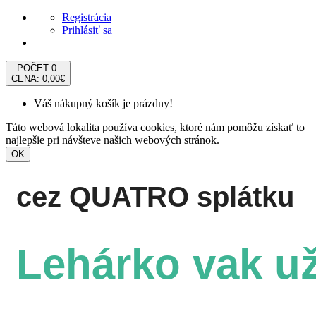
Registrácia
Prihlásiť sa
POČET
0
CENA: 0,00€
Váš nákupný košík je prázdny!
Táto webová lokalita používa cookies, ktoré nám pomôžu získať to
najlepšie pri návšteve našich webových stránok.
OK
cez QUATRO splátku
Lehárko vak už