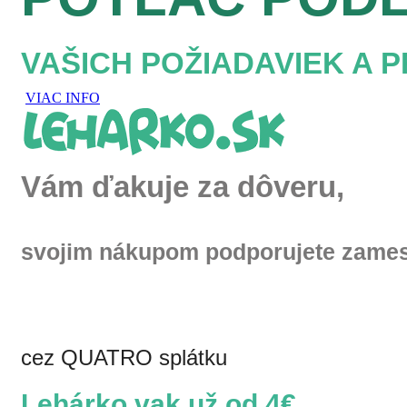
VAŠICH POŽIADAVIEK A 
VIAC INFO
Vám ďakuje za dôveru,
svojim nákupom podporujete zames
cez QUATRO splátku
Lehárko vak už od 4€