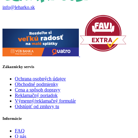
info@leharko.sk
Zákaznícky servis
Ochrana osobných údajov
Obchodné podmienky
Cena a spôsob dopravy
Reklamačný poriadok
Výmenný/reklamačný formulár
Odstúpiť od zmluvy tu
Informácie
FAQ
O nás