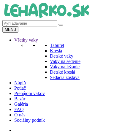
MENU
Všetky vaky
Taburet
Kreslá
Detské vaky
Vaky na sedenie
Vaky na ležanie
Detské kreslá
Sedacia zostava
Náplň
Potlač
Prenájom vakov
Bazár
Galéria
FAQ
O nás
Sociálny podnik